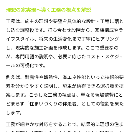
工務が解説する用語選びの重要性と注意点
理想の家実現へ導く工務の視点を解説
正確な用語理解が工務店選びを助ける理由
工務は、施主の理想や要望を具体的な設計・工程に落と
工務が語る用語誤用が招く選定ミスの実例
し込む調整役です。打ち合わせ段階から、家族構成やラ
用語選定が信頼できる工務選びの第一歩に
イフスタイル、将来の生活変化まで丁寧にヒアリング
工務店との面談時に注意したい用語運用
し、現実的な施工計画を作成します。ここで重要なの
工務店が重視する着実な施工の秘訣とは
が、専門用語の説明や、必要に応じたコスト・スケジュ
工務が実践する着実な施工の具体的手法
ールの可視化です。
工務店現場で重視される施工管理の基本
例えば、耐震性や断熱性、省エネ性能といった技術的要
工務が守る現場ルールと着実な施工の関係
素を分かりやすく説明し、施主が納得できる選択肢を提
着実な施工を実現するための工務の工夫
案します。こうした工務の視点は、単なる現場監督にと
信頼される工務店の着実な施工事例紹介
どまらず「住まいづくりの伴走者」としての役割を果た
します。
工務が細やかな対応をすることで、結果的に理想の住ま