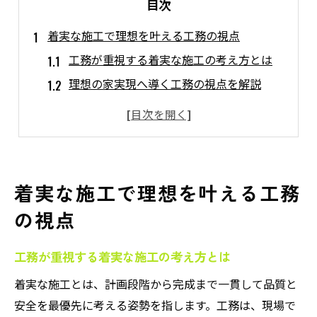
目次
着実な施工で理想を叶える工務の視点
工務が重視する着実な施工の考え方とは
理想の家実現へ導く工務の視点を解説
工務店が求める着実な施工の現場対応
工務の役割と着実な施工の関係性を知る
着実な施工を支える工務の確認ポイント
品質重視の家づくりに工務が果たす役割
着実な施工で理想を叶える工務
工務が品質重視の家づくりで担う役割
の視点
工務による現場管理が品質につながる理由
信頼できる工務が品質を左右する仕組み
工務が重視する着実な施工の考え方とは
工務が守る施工管理の基本と品質確保策
着実な施工とは、計画段階から完成まで一貫して品質と
品質重視の現場で工務が果たす実践内容
安全を最優先に考える姿勢を指します。工務は、現場で