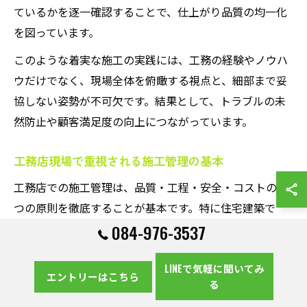
ているかを逐一確認することで、仕上がり品質の均一化
を図っています。
このような着実な施工の実践には、工務の経験やノウハ
ウだけでなく、現場全体を俯瞰する視点と、細部まで妥
協しない姿勢が不可欠です。結果として、トラブルの未
然防止や顧客満足度の向上につながっています。
工務店現場で重視される施工管理の基本
工務店での施工管理は、品質・工程・安全・コストの4
つの原則を徹底することが基本です。特に住宅建築で
084-976-3537
は、設計通りの品質を確保しながら、納期や予算を守る
ことが顧客の信頼獲得につながります。
LINEで気軽に聞いてみ
工務は、現場での作業手順や資材搬入のタイミング、作
エントリーはこちら
る
業員の安全対策を常に確認し、問題があれば即座に対応