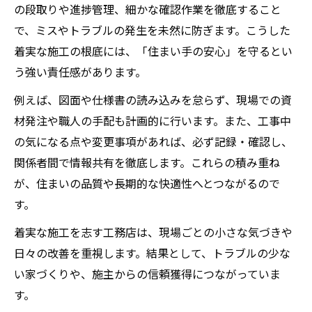
施工と施行の違い正しく理解していますか
の段取りや進捗管理、細かな確認作業を徹底すること
で、ミスやトラブルの発生を未然に防ぎます。こうした
工務が教える施工と施行の正しい使い分け
着実な施工の根底には、「住まい手の安心」を守るとい
家づくりで混同しがちな用語を工務が解説
う強い責任感があります。
工務視点で知る施工と施行の明確な違い
例えば、図面や仕様書の読み込みを怠らず、現場での資
施工と施行の違いを現場で活かすポイント
材発注や職人の手配も計画的に行います。また、工事中
工務が説明する建築現場の用語整理術
の気になる点や変更事項があれば、必ず記録・確認し、
信頼できる工務選びで安心住宅実現へ
関係者間で情報共有を徹底します。これらの積み重ね
工務選びで安心住宅を実現するための基準
が、住まいの品質や長期的な快適性へとつながるので
信頼できる工務の特徴と見極めポイント
す。
工務店の実績や対応力を慎重に確認しよう
着実な施工を志す工務店は、現場ごとの小さな気づきや
工務に注目した安心住宅づくりの方法
日々の改善を重視します。結果として、トラブルの少な
工務店が嫌がる客への配慮と信頼獲得術
い家づくりや、施主からの信頼獲得につながっていま
慎重な用語選びが工務店選定を左右する理由
す。