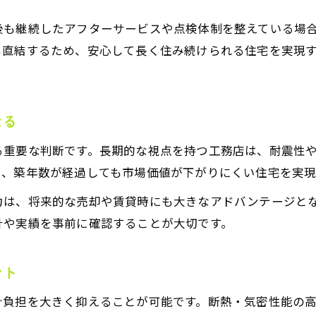
未来を見据えた工務店選びの極意
後も継続したアフターサービスや点検体制を整えている場
工務視点で将来も安心な工務店を見分けるコツ
も直結するため、安心して長く住み続けられる住宅を実現
工務の長期的メリットを比較する際の注意点
工務によるアフターサービス体制の重要性
工務で注目すべき技術革新と業界動向
なる
工務店の将来性を見抜くための評価ポイント
る重要な判断です。長期的な視点を持つ工務店は、耐震性
家計負担を抑える工務の工夫ポイント
り、築年数が経過しても市場価値が下がりにくい住宅を実現
工務を活かした光熱費削減の具体策を紹介
力は、将来的な売却や賃貸時にも大きなアドバンテージと
工務視点の省エネ設備導入で家計を守る方法
針や実績を事前に確認することが大切です。
工務によるメンテナンスコスト最適化の工夫
工務店選びで家計負担を軽減する考え方
ント
工務知識を活かす効率的な住まい設計の秘訣
計負担を大きく抑えることが可能です。断熱・気密性能の
2025年問題と工務店の対応を解説