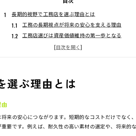
目次
長期的視野で工務店を選ぶ理由とは
工務の長期視点が将来の安心を支える理由
工務店選びは資産価値維持の第一歩となる
工務による家計負担軽減の重要なポイント
長期的工務視野が住宅性能を左右する背景
工務の透明性が信頼できる選択を導く理由
工務の視点から考える安心な住まい
を選ぶ理由とは
工務の技術力が叶える安心な住まいづくり
工務視点で見極める住宅の省エネ性能とは
理由
工務で大切な構造や断熱対策の基準を解説
は将来の安心につながります。短期的なコストだけでなく
工務店の経営基盤が暮らしの安心を約束する
が重要です。例えば、耐久性の高い素材の選定や、将来的
長期工務視点で考えるメンテナンスの工夫