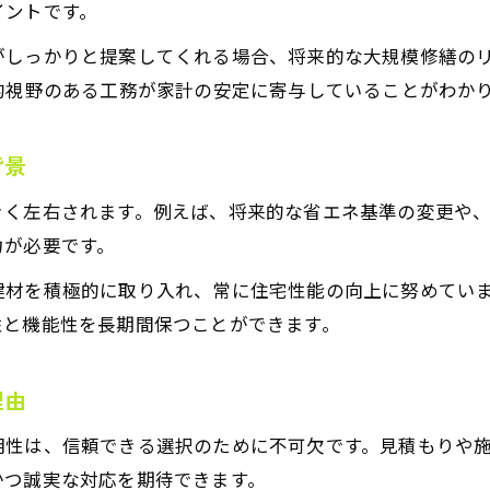
イントです。
工務店の2025年問題を長期視点で捉える
がしっかりと提案してくれる場合、将来的な大規模修繕の
工務が果たす2025年問題への対応策の要点
的視野のある工務が家計の安定に寄与していることがわか
工務と法改正による住宅基準変化の理解
工務店の課題と2025年問題解決への取組み
背景
工務が支える未来住宅と業界変化の関係性
きく左右されます。例えば、将来的な省エネ基準の変更や
工務店の強みを活かす長期視点とは
力が必要です。
工務の強みを最大限に引き出す長期戦略
建材を積極的に取り入れ、常に住宅性能の向上に努めてい
工務が生み出す差別化と信頼性の理由
性と機能性を長期間保つことができます。
工務店の技術力と継続的成長の重要性
工務による顧客満足度向上への取り組み
理由
工務視点で実現する高品質な住まいの魅力
明性は、信頼できる選択のために不可欠です。見積もりや
かつ誠実な対応を期待できます。