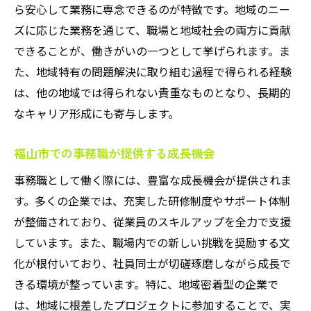
ら安心して業務に専念できるのが特徴です。地域のニー
地元コミュニティと連携する事務職のメリ
ズに応じた業務を通じて、職場と地域社会の両方に貢献
ット
できることが、働きがいの一つとして挙げられます。ま
福山市で安定した事務職を選ぶ理由
た、地域特有の問題解決に取り組む過程で得られる経験
福山市での事務職の安定性
は、他の地域では得られない貴重なものとなり、長期的
福山市での事務職が提供する福利厚生
なキャリア形成にも寄与します。
安心して働ける事務職の職場環境
福山市での事務職が与える経済的な安定
福山市での事務職が提供する成長機会
長期的なキャリアを築くための事務職選び
事務職として働く際には、豊富な成長機会が提供されま
地域に根差した事務職の魅力
す。多くの企業では、充実した研修制度やサポート体制
研修制度が充実した事務の職場で新たなチャレ
が整備されており、従業員のスキルアップを全力で支援
ンジを
しています。また、職場内での新しい挑戦を奨励する文
化が根付いており、社員同士が切磋琢磨しながら成長で
福山市の事務職が提供する研修機会
きる環境が整っています。特に、地域密着型の企業で
研修制度を活用して事務職として成長する
は、地域に根差したプロジェクトに参加することで、実