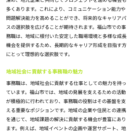
事務職で活かせるスキルの磨き方
多くあります。これにより、コミュニケーション能力や
福山市での事務職が重視するスキルとは
問題解決能力を高めることができ、将来的なキャリアパ
スの選択肢を広げることが期待されます。福山市での事
スキルを活かして事務職でのキャリアを築
務職は、地域に根付いた安定した職場環境と多様な成長
く
機会を提供するため、長期的なキャリア形成を目指す方
福山市での事務職が提供するスキル開発機
にとって理想的な選択肢です。
会
事務職のスキルアップを支える環境
地域社会に貢献する事務職の魅力
福山市の事務職で感じるやりがいと成長
事務職は、地域社会に貢献する仕事としての魅力を持っ
事務職が提供する社会的意義とやりがい
ています。福山市では、地域の発展を支えるための活動
福山市での事務職が与える成長機会
が積極的に行われており、事務職の役割はその基盤を支
事務職としての達成感と学び
える重要なポジションです。地域の企業や住民との連携
福山市で事務職として成長するためのポイ
を通じて、地域課題の解決に貢献する機会が豊富にあり
ント
ます。例えば、地域イベントの企画や運営サポート、地