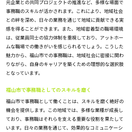
事務職が提供する充実感と成長の実感
元企業との共同プロジェクトの推進など、多様な場面で
事務職のスキルが活かされます。これにより、地域社会
福山市での事務職が描くキャリアパス
との絆を深め、日々の業務を通じて地域に貢献できる実
地域密着型の事務職でキャリアを築く
感を得ることができます。また、地域密着型の職場環境
地元企業で事務職としてキャリアを築く方
は、従業員同士の協力体制を重視しており、アットホー
法
ムな職場での働きがいを感じられるでしょう。こうした
地域に根ざした事務職のキャリアプラン
魅力から、福山市での事務職は、地域社会に密接に関わ
福山市での事務職が提供するキャリアチャ
りながら、自身のキャリアを築くための理想的な選択肢
ンス
となっています。
地域密着型事務職のキャリア構築の魅力
福山市で事務職としてのスキルを磨く
福山市での事務職が描く未来のビジョン
地域との連携がもたらす事務職の成長機会
福山市で事務職として働くことは、スキルを磨く絶好の
機会を提供します。この地域では、多様な業種が成長し
ており、事務職はそれらを支える重要な役割を果たして
います。日々の業務を通じて、効果的なコミュニケーシ