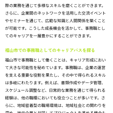
新しいスキルを得るための事務職研修
際の業務を通じて多様なスキルを磨くことができます。
事務職におけるキャリアアップのための研
さらに、企業間のネットワークを活用した交流イベント
修
やセミナーを通じて、広範な知識と人間関係を築くこと
地域に貢献するための事務職研修の重要性
が可能です。こうした成長機会を活かして、事務職とし
研修制度で事務職としての未来を切り拓く
てのキャリアを一層豊かにすることができます。
事務職で地域社会に貢献する働き方
福山市での事務職としてのキャリアパスを探る
地域を支える事務職の役割とは
福山市での事務職が地域に与える影響
福山市で事務職として働くことは、キャリア形成におい
て大きな可能性を秘めています。事務職は、企業の運営
地域社会と連携した事務職の取り組み
を支える重要な役割を果たし、その中で得られるスキル
事務職として地域に貢献する方法
は多岐にわたります。例えば、書類作成やデータ管理、
福山市での事務職が地域活性化に寄与する
スケジュール調整など、日常的な業務を通じて得られる
地域密着型事務職の未来への可能性
経験は、他の職種においても役立つことが多いです。さ
福山市で事務職としてスキルを活かす方法
らに、地域密着型の職場環境は、地域社会との関わりを
福山市での事務職が要求するスキル
深め、地元企業と共同してプロジェクトを進める機会も