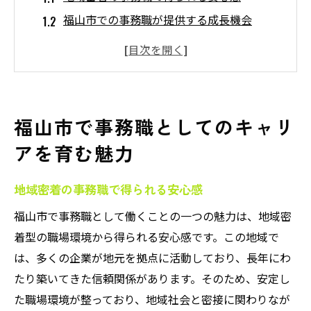
福山市での事務職が提供する成長機会
福山市での事務職としてのキャリアパスを
探る
地域社会に貢献する事務職の魅力
福山市で事務職としてのスキルを磨く
福山市で事務職としてのキャリ
事務職の経験が広島でのキャリアを支える
アを育む魅力
地域密着の職場環境で事務として成長する方法
地元企業での事務職が提供する環境
地域密着の事務職で得られる安心感
地域のニーズに応える事務職の役割
福山市で事務職として働くことの一つの魅力は、地域密
福山市での事務職が地域に与える影響
着型の職場環境から得られる安心感です。この地域で
安定した環境で事務職としてのスキルを高
は、多くの企業が地元を拠点に活動しており、長年にわ
める
たり築いてきた信頼関係があります。そのため、安定し
地域密着型の職場での成長戦略
た職場環境が整っており、地域社会と密接に関わりなが