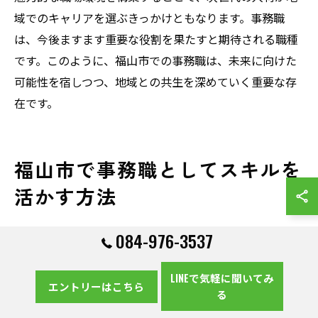
域でのキャリアを選ぶきっかけともなります。事務職
は、今後ますます重要な役割を果たすと期待される職種
です。このように、福山市での事務職は、未来に向けた
可能性を宿しつつ、地域との共生を深めていく重要な存
在です。
福山市で事務職としてスキルを
活かす方法
福山市での事務職が要求するスキル
084-976-3537
福山市での事務職は、地域の特性を活かした柔軟なスキ
LINEで気軽に聞いてみ
ルセットが求められます。基本的なオフィスソフトの操
エントリーはこちら
る
作能力はもちろんのこと、地域の企業や住民との円滑な