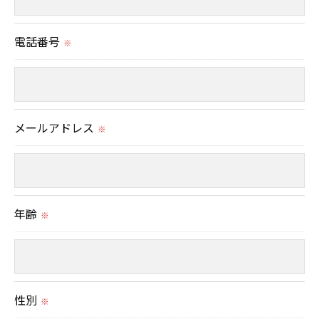
当社では、お客様の個人情報の開示･訂正･削除・利
用停止の手続を定めさせて頂いております。
電話番号
※
ご本人である事を確認のうえ、対応させて頂きま
す。
個人情報の開示･訂正･削除・利用停止の具体的手続
きにつきましては、お電話でお問合せ下さい。
メールアドレス
※
年齢
※
性別
※