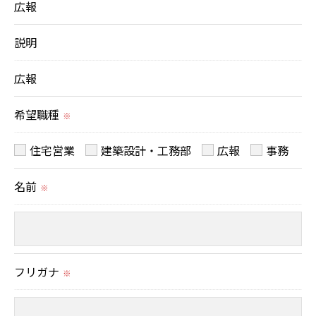
広報
個人情報を外部に委託する場合があります。
これらの委託先に対しては個人情報保護契約等の措
説明
置をとり、適切な監督を行います。
広報
＜個人情報の安全管理＞
希望職種
※
当社では、個人情報の漏洩等がなされないよう、適
切に安全管理対策を実施します。
住宅営業
建築設計・工務部
広報
事務
名前
＜個人情報を与えなかった場合に生じる結果＞
※
必要な情報を頂けない場合は、それに対応した当社
のサービスをご提供できない場合がございますので
予めご了承ください。
フリガナ
※
＜個人情報の開示･訂正・削除･利用停止の手続につ
いて＞