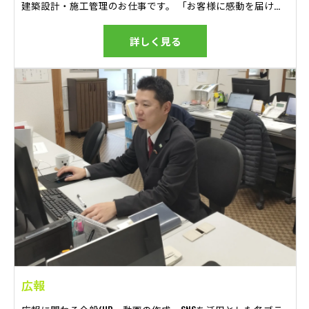
建築設計・施工管理のお仕事です。 「お客様に感動を届ける」という理念を掲げ、現場で働くスタッフ一人ひとりが一丸となって家づくりをしています。 現場管理ソフトを導入しておりますので、効率的な現場管理ができる環境を作っています。 積極的に新しい技術や仕組みを取り入れ、関わるすべての人が一体となってより良い家づくりを実現します。 誠実でありながら、必要なことをしっかりと伝えることができる責任感のある方に向いているお仕事です。
詳しく見る
広報