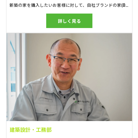
新築の家を購入したいお客様に対して、自社ブランドの家(DASHホーム・平屋GOOD)をご提案し、お引き渡しまでフォローしていただきます。 Webチラシを見て興味を持ち、イベント(見学会)に参加されたお客様や、チラシを見てお問い合わせくださるお客様などに対し、ご提案をしていただきます。 一軒一軒にそれぞれの家族の物語があります。 一生に一度の家づくりの感動を、お客様と共に体験することができる、とてもやりがいのあるお仕事です。
詳しく見る
建築設計・工務部