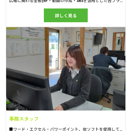
広報に関わる全般(HP・動画の作成・SNSを活用とした各ブランドのPR) ※自社ブランドPR/SEO対策/Web広告の運用/チラシ作成等 ※告知活動を含む業務
詳しく見る
事務スタッフ
■ワード・エクセル・パワーポイント、他ソフトを使用して資料作成・データ入力業務 ■接客対応サポート(事務所・モデルハウス) ■営業、工務、広報の補助業務