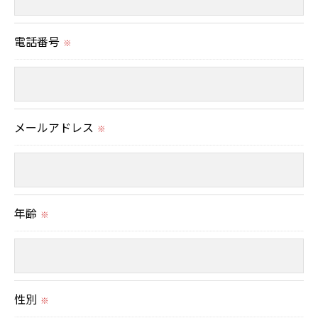
当社では、お客様の個人情報の開示･訂正･削除・利
用停止の手続を定めさせて頂いております。
電話番号
※
ご本人である事を確認のうえ、対応させて頂きま
す。
個人情報の開示･訂正･削除・利用停止の具体的手続
きにつきましては、お電話でお問合せ下さい。
メールアドレス
※
年齢
※
性別
※