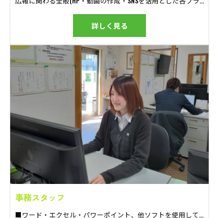
広報に関わる全般(HP・動画の作成・SNSを活用とした各ブランドのPR) ※自社ブランドPR/SEO対策/Web広告の運用/チラシ作成等 ※告知活動を含む業務
詳しく見る
事務スタッフ
■ワード・エクセル・パワーポイント、他ソフトを使用して資料作成・データ入力業務 ■接客対応サポート(事務所・モデルハウス) ■営業、工務、広報の補助業務