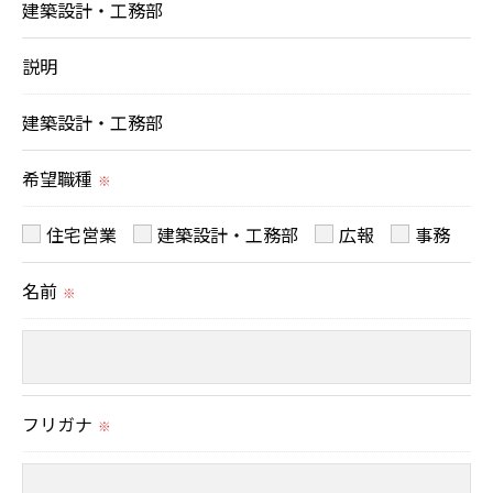
建築設計・工務部
個人情報を外部に委託する場合があります。
これらの委託先に対しては個人情報保護契約等の措
説明
置をとり、適切な監督を行います。
建築設計・工務部
＜個人情報の安全管理＞
希望職種
※
当社では、個人情報の漏洩等がなされないよう、適
切に安全管理対策を実施します。
住宅営業
建築設計・工務部
広報
事務
名前
＜個人情報を与えなかった場合に生じる結果＞
※
必要な情報を頂けない場合は、それに対応した当社
のサービスをご提供できない場合がございますので
予めご了承ください。
フリガナ
※
＜個人情報の開示･訂正・削除･利用停止の手続につ
いて＞