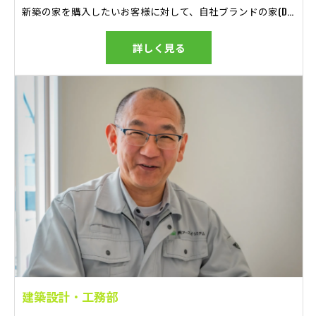
新築の家を購入したいお客様に対して、自社ブランドの家(DASHホーム・平屋GOOD)をご提案し、お引き渡しまでフォローしていただきます。 Webチラシを見て興味を持ち、イベント(見学会)に参加されたお客様や、チラシを見てお問い合わせくださるお客様などに対し、ご提案をしていただきます。 一軒一軒にそれぞれの家族の物語があります。 一生に一度の家づくりの感動を、お客様と共に体験することができる、とてもやりがいのあるお仕事です。
詳しく見る
建築設計・工務部