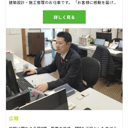
建築設計・施工管理のお仕事です。 「お客様に感動を届ける」という理念を掲げ、現場で働くスタッフ一人ひとりが一丸となって家づくりをしています。 現場管理ソフトを導入しておりますので、効率的な現場管理ができる環境を作っています。 積極的に新しい技術や仕組みを取り入れ、関わるすべての人が一体となってより良い家づくりを実現します。 誠実でありながら、必要なことをしっかりと伝えることができる責任感のある方に向いているお仕事です。
詳しく見る
広報